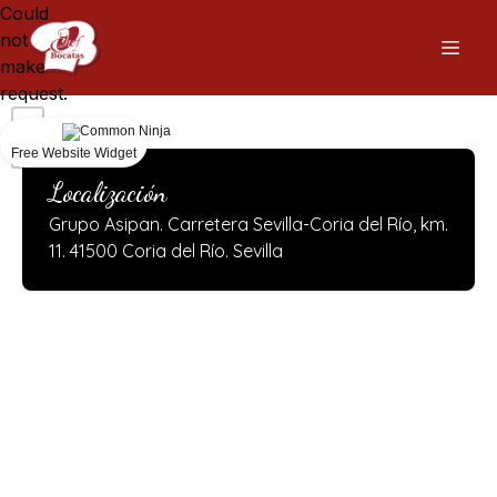
Could
not
make
request.
Free Website Widget
Localización
Grupo Asipan. Carretera Sevilla-Coria del Río, km.
11. 41500 Coria del Río. Sevilla