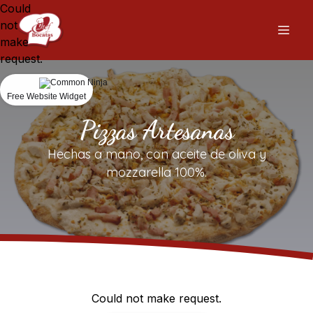
Could
not
make
request.
Free Website Widget
Pizzas Artesanas
Hechas a mano, con aceite de oliva y
mozzarella 100%.
Could not make request.